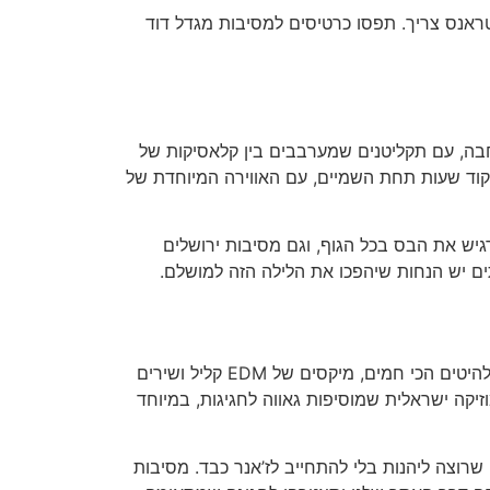
ראנס צריך. תפסו כרטיסים למסיבות מגדל דוד
חבה, עם תקליטנים שמערבבים בין קלאסיקות של
רקוד שעות תחת השמיים, עם האווירה המיוחדת של
גיש את הבס בכל הגוף, וגם מסיבות ירושלים
תים יש הנחות שיהפכו את הלילה הזה למושלם.
לא כולם מחפשים טראנס או טכנו, וזה בסדר – מסיבות עיר דוד במיינסטרים מביאות את המוזיקה שמרימה את כולם. הלהיטים הכי חמים, מיקסים של EDM קליל ושירים
זיקה ישראלית שמוסיפות גאווה לחגיגות, במיוחד
רוצה ליהנות בלי להתחייב לז’אנר כבד. מסיבות