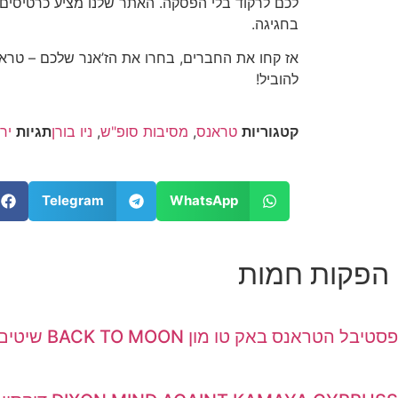
לכם לרקוד בלי הפסקה. האתר שלנו מציע כרטיסים
בחגיגה.
אז קחו את החברים, בחרו את הז’אנר שלכם – טראנס,
להוביל!
קטגוריות
טראנס
,
מסיבות סופ"ש
,
ניו בורן
תגיות
יר
Telegram
WhatsApp
הפקות חמות
פסטיבל הטראנס באק טו מון BACK TO MOON שיטים ספטמבר 2026