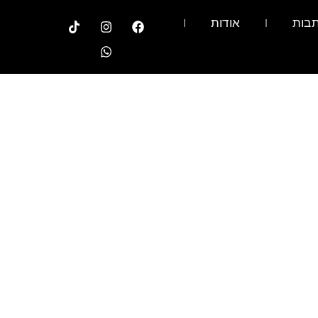
בות
אודות