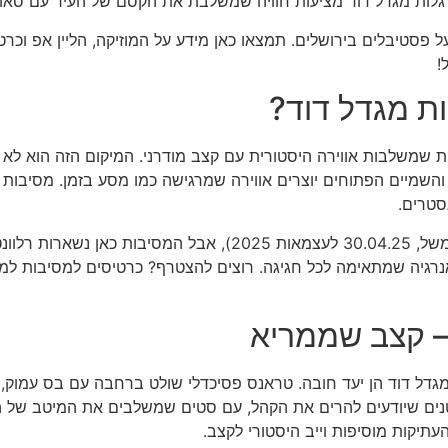
גלות מגדל דוד מציעות חוויה שמשלבת את הקסם של העיר עם סאו
פסטיבלים בירושלים. תמצאו כאן מידע על המוזיקה, הליין אפ וכ
!
ת מגדל דוד?
ות שמשלבות אווירה היסטורית עם קצב מודרני. המיקום הזה הוא לא
שמיים הפתוחים יוצרים אווירה שמרגישה כמו מסע בזמן. מסיבות ל
סטרים.
האירועים מתקיימים בחגים גדולים כמו עצמאות (למשל, 30.04.25 לעצ
נרגיה שמתאימה לכל חגיגה. רוצים להצטרף? כרטיסים למסיבות למר
– קצב שממריא
גדל דוד הן יעד חובה. טראנס פסיכדלי שולט ברחבה עם בס עמוק, ק
יטנים שיודעים להרים את הקהל, עם סטים שמשלבים את המיטב של ה
תיקות מוסיפות וייב היסטורי לקצב.