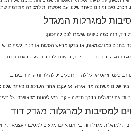
וויה מלאה, עם סאונד איכותי ותפאורות שמוסיפות לקסם של המקום.
ות. הכרטיסים זמינים באתר שלנו, עם אפשרויות למכירה מוקדמת שת
סיבות למגרלות המגדל
דוד, הנה כמה טיפים שיעזרו לכם להתכונן:
וסה בחגים כמו עצמאות, אז בדקו מראש הסעות או חניה. לעיתים יש
רגלות מגדל דוד נחטפים מהר, במיוחד לרחבות של טראנס וטכנו. ה
ם רב פעמי וז’קט קל ללילה – ירושלים יכולה להיות קרירה בערב.
 בירושלים משתנה מדי אירוע, אז עקבו אחרי העדכונים באתר שלנו 
לחוות את ירושלים בדרך חדשה – קחו רגע ליהנות מהאווירה של העיר
ם למסיבות למרגלות מגדל דוד
בות למרגלות מגדל דוד. בין אם אתם מגיעים למסיבות עצמאות ירו