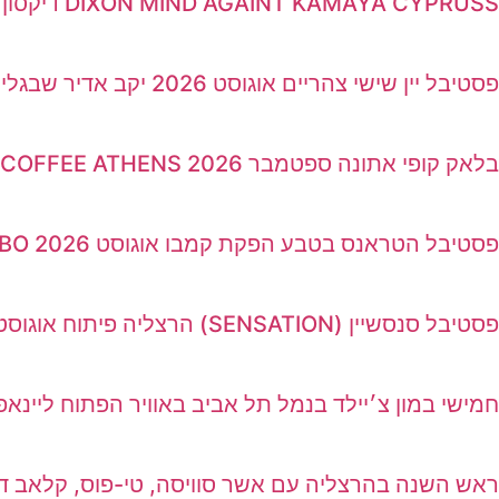
DIXON MIND AGAINT KAMAYA CYPRUSS דיקסון מיינד אייגנסט קפריסין
פסטיבל יין שישי צהריים אוגוסט 2026 יקב אדיר שבגליל
בלאק קופי אתונה ספטמבר 2026 BLACK COFFEE ATHENS
פסטיבל הטראנס בטבע הפקת קמבו אוגוסט 2026 KAMBO
פסטיבל סנסשיין (SENSATION) הרצליה פיתוח אוגוסט 2026 עם זהבי
חמישי במון צ׳יילד בנמל תל אביב באוויר הפתוח ליינא
ראש השנה בהרצליה עם אשר סוויסה, טי-פוס, קלאב דה