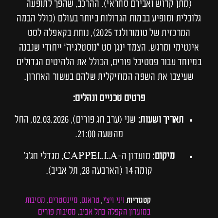
(מתן קדוש ואבירם סחראי). ההרכב, שהפך לתופעה
גלובלית ומופיע בבמות הגדולות ביותר בעולם (כולל הבמה
המרכזית של טומורולנד 2025), נוחת בקאפלה לסט
אינטימי ומרגש. הצמד ינגן סט "נוסטלגיה" ייחודי שנבנה
במיוחד עבור פסטיבל פורים, הכולל את הלהיטים הגדולים
שעיצבו את השפה המוזיקלית שלהם בעשור האחרון.
פרטים טכניים ונהלים:
תאריך ושעות:
שני (ערב חג פורים), 02.03.2026, החל
מהשעה 21:00.
מיקום:
מועדון ה-CAPPELLA, מגדלי חג'ג'
קומה 14 (הארבעה 28, תל אביב).
ויני ויצ׳י
טראנס
מיינסטרים
מסיבות
קטגוריות
,
,
,
במועדון הקפלה בתל אביב
מסיבות פורים
,