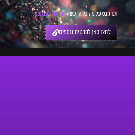
תנו מבט על מה כל הרעש >
ו
ת
ד
א
ג
ו
ל
ע
צ
מ
כ
ם
ל
כ
ר
לחצו כאן לפרטים נוספים