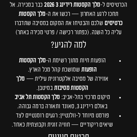
הכרטיסים ל‑
מלך הקסטות רידינג 3 2026
כבר במכירה. אל
תחכו לרגע האחרון — רכשו את ה‑
מלך הקסטות
כרטיסים
שלכם והבטיחו את המקום במסיבה שתדברו
עליה כל השנה. (כפתור רכישה / פרטי מכירה באתר)
למה להגיע?
הופעות חיות מתוך רשימת ה‑
מלך הקסטות
הופעות
שמושכת קהל מכל הארץ.
אווירה של מסיבה אלקטרונית עילית —
מלך
הקסטות מסיבות
במיטבן.
מיקום מרכזי בתל‑אביב:
מלך הקסטות תל אביב
באולם רידינג 3, סאונד ותאורה ברמה גבוהה.
פורמט מיוחד ל‑וולנטיין: רגעים רומנטיים לצד
שיאים ריקודיים — חוויה זוגית וקבוצתית כאחד.