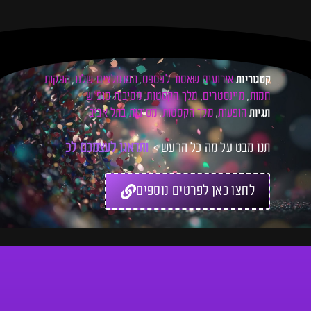
אירועים שאסור לפספס
המומלצים שלנו
הפקות
קטגוריות
,
,
חמות
מיינסטרים
מלך הקסטות
מסיבות סופ"ש
,
,
,
הופעות
מלך הקסטות
מסיבות בתל אביב
תגיות
,
,
תנו מבט על מה כל הרעש >
ו
ת
ד
א
ג
ו
ל
ע
צ
מ
כ
ם
ל
כ
ר
ט
י
ס
לחצו כאן לפרטים נוספים