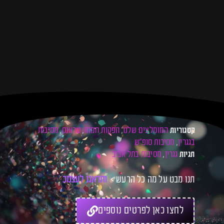
המומלצים שלנו
הפקות חמות
טראנס
מסיבות
קטגוריות
,
,
,
בגגרין
מסיבות סופ"ש
,
גגרין
מסיבות בתל אביב
תגיות
,
תנו מבט על מה כל הרעש >
ו
ת
ד
א
ג
ו
ל
ע
צ
מ
כ
ם
ל
לחצו כאן לפרטים נוספים