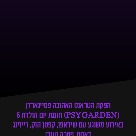
הפקת הטראנס האהובה פסייגארדן
(PSYGARDEN) חוגגת יום הולדת 5
באירוע משוגע עם שידאפו, קפטן הוק, רייזינג
דאסט, פטרה ועוד!