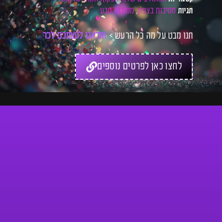
מסיבות בצפון
מסיבות טבע
תגיות
,
תנו מבט על מה כל הרעש >
ו
ת
ד
א
ג
ו
ל
ע
צ
מ
כ
ם
ל
כ
ר
ט
י
ס
לחצו כאן לפרטים נוספים