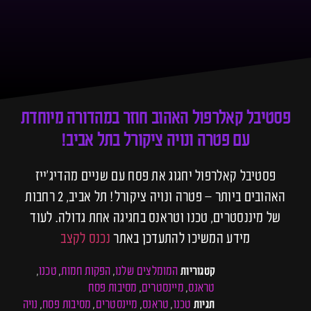
פסטיבל קאלרפול האהוב חוזר במהדורה מיוחדת
עם פטרה ונויה ציקורל בתל אביב!
פסטיבל קאלרפול יחגוג את פסח עם שניים מהדיג׳ייז
האהובים ביותר – פטרה ונויה ציקורל! תל אביב, 2 רחבות
של מיננסטרים, טכנו וטראנס בחגיגה אחת גדולה. לעוד
מידע המשיכו להתעדכן באתר
נכנס לקצב
המומלצים שלנו
הפקות חמות
טכנו
קטגוריות
,
,
,
טראנס
מיינסטרים
מסיבות פסח
,
,
טכנו
טראנס
מיינסטרים
מסיבות פסח
נויה
תגיות
,
,
,
,