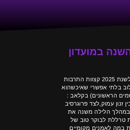
Dekode) את ראש השנה במועדון
כרטיסים לארט קלאב רוכשים רק דרך נכנס לקצב יום חמישי ה- 25 לספטמבר לשנת 2025 קצוות התרבות
לוב בלתי אפשרי שאיכשהוא
סה חופשית עד 01:00 בהרשמה מראש (מוגבל ל־150 הנרשמים הראשונים) בקלאב :
 זנון עמוק,לצד פרוגרסיב
 שבמהלך הלילה משנה את
ות טרללת לבוקר טוב של
ת במה לאמנים מקומיים