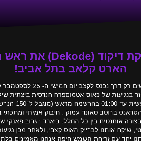
חוגגים עם הפקת דיקוד (
הארט קלאב בתל אביב!
זר בנגיעות של כאוס אטמוספרה הנדסית ביצתית שי
הופך מופתי 🤖 כני
הטראנס ברוטב סאונד עמוק . חיבוק אמיתי ומתכתי בין
ורה אותנטית בין כל החלל. ביארד : גרוב פאנקי
י, שיקח אותנו לברייק האוס קצבי, ולאחר מכן נגיע
תנו יחד עם זריחת השמש היפה אנחנו מאמינים בלת