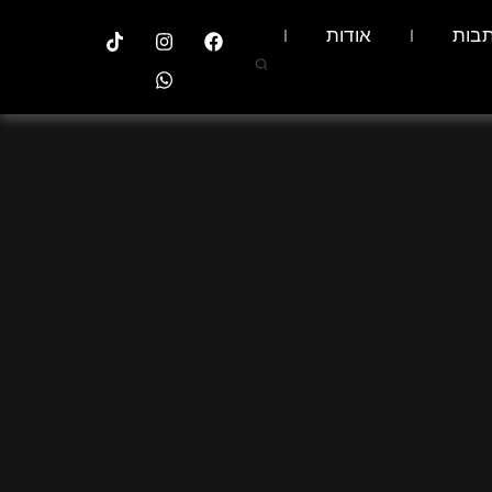
בות
אודות