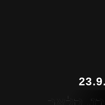
רט קלאב