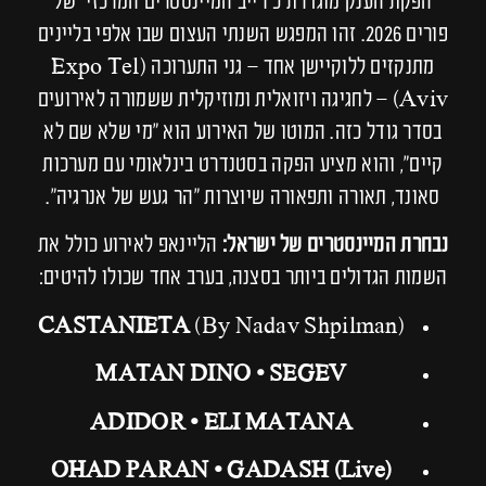
הפקת הענק מוגדרת כ"רייב המיינסטרים המרכזי" של
פורים 2026. זהו המפגש השנתי העצום שבו אלפי בליינים
מתנקזים ללוקיישן אחד – גני התערוכה (Expo Tel
Aviv) – לחגיגה ויזואלית ומוזיקלית ששמורה לאירועים
בסדר גודל כזה. המוטו של האירוע הוא "מי שלא שם לא
קיים", והוא מציע הפקה בסטנדרט בינלאומי עם מערכות
סאונד, תאורה ותפאורה שיוצרות "הר געש של אנרגיה".
נבחרת המיינסטרים של ישראל:
הליינאפ לאירוע כולל את
השמות הגדולים ביותר בסצנה, בערב אחד שכולו להיטים:
CASTANIETA
(By Nadav Shpilman)
MATAN DINO • SEGEV
ADIDOR • ELI MATANA
OHAD PARAN • GADASH (Live)