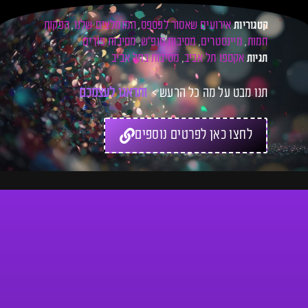
אירועים שאסור לפספס
המומלצים שלנו
הפקות
קטגוריות
,
,
חמות
מיינסטרים
מסיבות סופ"ש
מסיבות פורים
,
,
,
אקספו תל אביב
מסיבות בתל אביב
תגיות
,
תנו מבט על מה כל הרעש >
ו
ת
ד
א
ג
ו
ל
ע
צ
מ
כ
ם
ל
כ
ר
לחצו כאן לפרטים נוספים