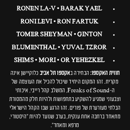
RONEN LA-V • BARAK YAEL
RONI LEVI • RON FARTUK
TOMER SHEYMAN • GINTON
BLUMENTHAL • YUVAL TZROR
SHIMS • MORI • OR YEHEZKEL
חווית האקספו:
הבחירה ב
אקספו תל אביב
כלוקיישן אינה
מקרית. זהו המקום היחיד שיכול להכיל את העוצמה של
ה-Freaks of Sound, המשלב קהל רייבי, איכותי
וצבעוני שמגיע להשקיע בתחפושות ולהיות חלק מהמסורת
הבלתי מעורערת של פורים. זהו הרגע שבו הקהל הישראלי
מתאחד ברחבה אחת ענקית, בערב שנועד להיות "היסטורי,
מרפא ומאחד".