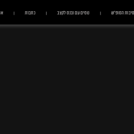
יבות הסופ״ש
טסים עם נכנס לקצב
כתבות
או