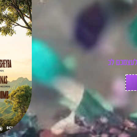
ע
צ
מ
כ
ם
ל
כ
ר
ט
י
ס