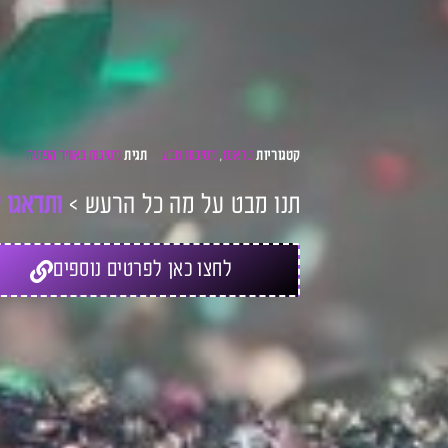
טראנס
מסיבות טבע
מסיבות באוויר הפתוח
קטגוריות
,
תגית
תנו מבט על מה כל הרעש >
ו
ת
ד
א
ג
ו
ל
לחצו כאן לפרטים נוספים