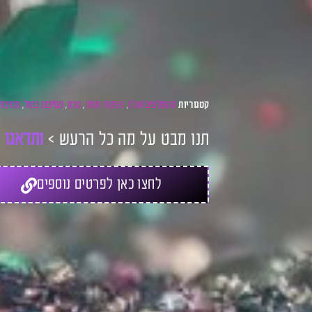
המומלצים שלנו
הפקות חמות
טכנו
מסיבות בחול
מסיבות
קטגוריות
,
,
,
,
תנו מבט על מה כל הרעש >
ו
ת
ד
א
ג
ו
ל
לחצו כאן לפרטים נוספים