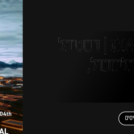
HARMONYA | פסטיבל
לימסול,
סים