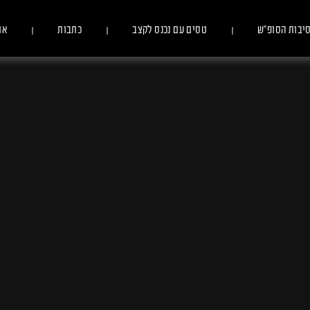
יבות הסופ״ש
טסים עם נכנס לקצב
כתבות
או