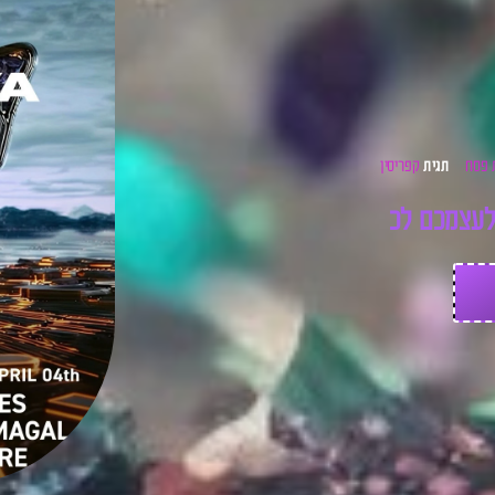
 פסח
קפריסין
תגית
ע
צ
מ
כ
ם
ל
כ
ר
ט
י
ס