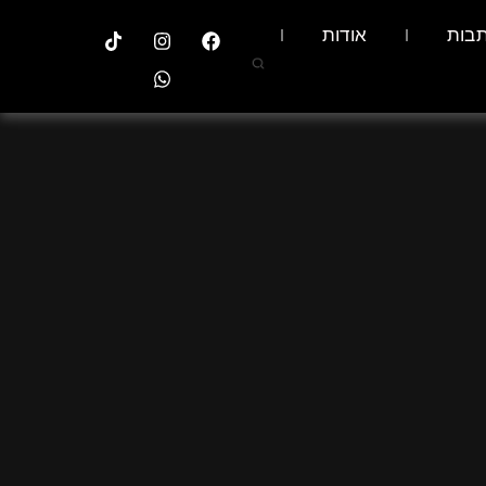
בות
אודות