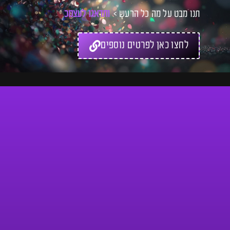
תנו מבט על מה כל הרעש >
ו
ת
ד
א
ג
ו
ל
ע
צ
מ
כ
ם
ל
לחצו כאן לפרטים נוספים