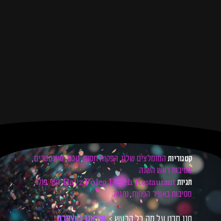
המומלצים שלנו
הפקות חמות
טכנו
מיינסטרים
קטגוריות
,
,
,
,
מסיבות ראש השנה
Bayz Poleg Beach Restaurant
חוף פולג
תגיות
,
,
מסיבות באוויר הפתוח
נתניה
,
תנו מבט על מה כל הרעש >
ו
ת
ד
א
ג
ו
ל
ע
צ
מ
כ
ם
ל
כ
ר
ט