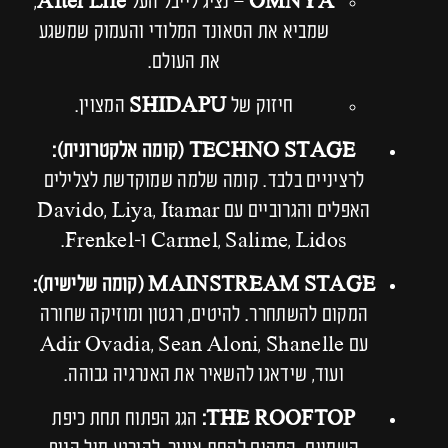
OMNYA
– נציג לייבל העל
After Life
,
שמביא את הסאונד המלודי והעמוק שמשגע
את העולם.
חיזוק של
SHIDAPU
המצוין.
TECHNO STAGE (קומה אלקטרונית):
לרציניים בלבד. קומה שלמה שמוקדשת לצלילים
האפלים והגרוביים עם Davido, Liya, Itamar
Carmel, Salime, Lidos ו-Frenkel.
MAINSTREAM STAGE (קומה שלישית):
המקום להשתחרר. להיטים, רגטון ומוזיקה שחורה
עם Adir Ovadia, Sean Aloni, Shanelle
ועוד, שידאגו להשאיר את האנרגיה גבוהה.
THE ROOFTOP:
הגג הפתוח תחת כיפת