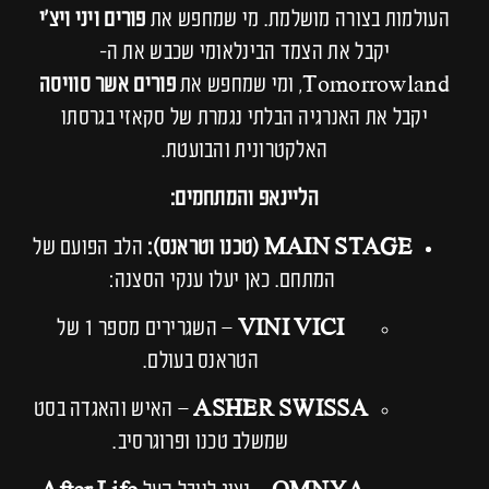
העולמות בצורה מושלמת. מי שמחפש את
פורים ויני ויצ'י
יקבל את הצמד הבינלאומי שכבש את ה-
Tomorrowland, ומי שמחפש את
פורים אשר סוויסה
יקבל את האנרגיה הבלתי נגמרת של סקאזי בגרסתו
האלקטרונית והבועטת.
הליינאפ והמתחמים:
MAIN STAGE (טכנו וטראנס):
הלב הפועם של
המתחם. כאן יעלו ענקי הסצנה:
VINI VICI
– השגרירים מספר 1 של
הטראנס בעולם.
ASHER SWISSA
– האיש והאגדה בסט
שמשלב טכנו ופרוגרסיב.