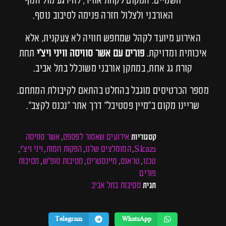
השמיים. המקום לקחת אוויר, להירגע מול הנוף
האורבני ולצלול חזרה פנימה לסיבוב נוסף.
האירוע מיועד לקהל שמחפש חוויה לא צעקנית, אלא
איכותית ומדויקת.
פורים עם אשר סוויסה
ו
ויני ויצ'י
תחת
קורת גג אחת, במתקן אורבני משוכלל בתל אביב.
מספר הכרטיסים מוגבל בהחלט בהתאם לקיבולת המתחם.
שריינו מקום ב"מיין פסטיבל" דרך אתר "נכנס לקצב".
אירועים שאסור לפספס
אשר סוויסה
קטגוריות
,
Skazi
המומלצים שלנו
הפקות חמות
ויני ויצ׳י
,
,
,
,
טכנו
טראנס
מיינסטרים
מסיבות סופ"ש
מסיבות
,
,
,
,
פורים
מסיבות בתל אביב
תגית
Telegram
WhatsApp