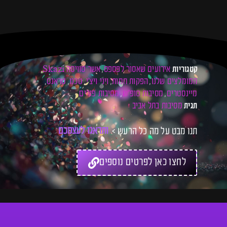
אירועים שאסור לפספס
אשר סוויסה Skazi
קטגוריות
,
,
המומלצים שלנו
הפקות חמות
ויני ויצ׳י
טכנו
טראנס
,
,
,
,
,
מיינסטרים
מסיבות סופ"ש
מסיבות פורים
,
,
מסיבות בתל אביב
תגית
תנו מבט על מה כל הרעש >
ו
ת
ד
א
ג
ו
ל
ע
צ
מ
כ
ם
ל
כ
ר
לחצו כאן לפרטים נוספים