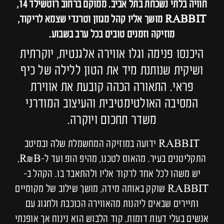
חוויה בלתי נשכחת בתל אביב. ממוקם ברחוב רוטשילד 14,
RABBIT מושך אליו קהל מגוון וטרנדי שצמא לריקוד,
מוזיקה וזמנים טובים בכל ערב בשבוע.
היכנסו פנימה וגלו אווירה אלגנטית, יוקרתית
ושיקית שנותנת מיד את הטון ללילה של כיף
פראי. התאורה הכהה קובעת את אווירת
המסיבה האולטימטיבית והעיצוב המודרני
משדר תחכום ויוקרה.
RABBIT ידועה במוזיקה המחשמלת שלה ובמיטב
התקליטנים בעיר. מהאוס לטכנו, מהיפ הופ ועד ל-R&B,
יש משהו לכל אחד לרקוד אליו ולהתאבד בו. הקהל ב-
RABBIT שוקק באותה מידה, מושך שילוב של מקומיים
ותיירים שבאים ליהנות מהאווירה הכוכבת ולחגוג עם
אנשים בעלי דעות דומות. קוד הלבוש הוא נינוח אך אופנתי