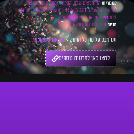
המומלצים שלנו
הפקות חמות
טכנו
מסיבות
קטגוריות
,
,
,
במועדון הראביט RABBIT ברוטשילד תל אביב
מסיבות
,
ברוטשילד תל אביב
מסיבות סופ"ש
,
זהבי
מסיבות בתל אביב
תגיות
,
תנו מבט על מה כל הרעש >
ו
ת
ד
א
ג
ו
ל
ע
צ
מ
כ
ם
ל
כ
לחצו כאן לפרטים נוספים