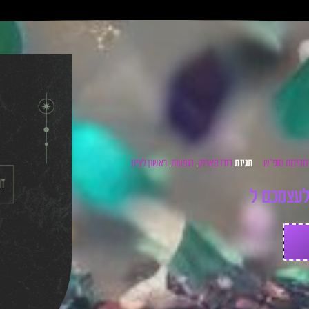
מסיבות סופ"ש
דודו פארוק
הופעות
ראשון לציון
תגיות
,
,
ע
צ
מ
כ
ם
ל
כ
ר
ט
י
ס