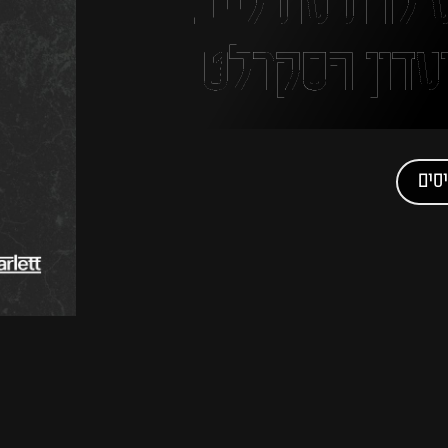
ע להופעת לייב
ועדון הסקרלט
סים