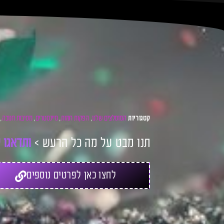
המומלצים שלנו
הפקות חמות
מיינסטרים
מסיבות חנוכה
קטגוריות
,
,
,
,
תנו מבט על מה כל הרעש >
ו
ת
ד
א
ג
ו
ל
לחצו כאן לפרטים נוספים