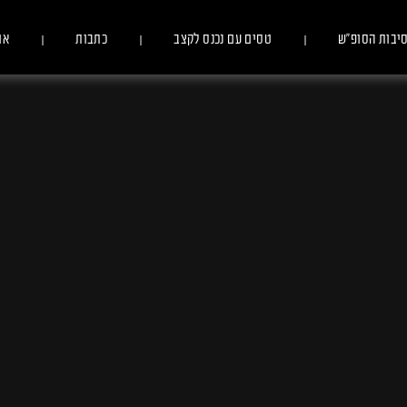
יבות הסופ״ש
טסים עם נכנס לקצב
כתבות
או