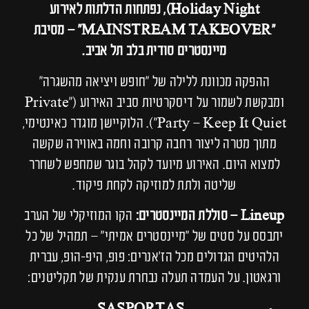
Holiday Night), נפתחות הדלתות לאירוע
"MAINSTREAM TAKEOVER" – מסיבת
מיינסטרים סודית בלב תל אביב.
ההפקה מכוונת ללילה של "חופש ויציאה מהשגרה"
ומבקשת לשמור על דיסקרטיות סביב האירוע ("Private
Party – Keep It Quiet"). הלוקיישן מוגדר כאינטימי,
מתוך מטרה ליצור רחבה קרובה וחמה באווירה שקשה
למצוא היום. האירוע מיועד לקהל בוגר שמחפש לשחרר
שליטה ולתת למוזיקה לקחת פיקוד.
Lineup – סוללת המיינסטרים:
הקו המוזיקלי של הערב
יתבסס על סטים של "מיינסטרים אמיתי" – תמהיל של כל
הלהיטים הגדולים מכל הז'אנרים: פופ, היפ-הופ, עברית
ורגאטון. על העמדה תעלה נבחרת ענקית של תקליטנים: