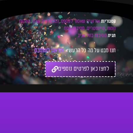
אירועים שאסור לפספס
המומלצים שלנו
הפקות
קטגוריות
,
,
חמות
מיינסטרים
מסיבות פסח
,
,
מסיבות בתל אביב
תגית
תנו מבט על מה כל הרעש >
ו
ת
ד
א
ג
ו
ל
ע
צ
מ
כ
ם
ל
כ
ר
לחצו כאן לפרטים נוספים