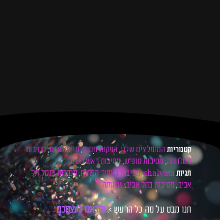
המומלצים שלנו
הפקות חמות
מיינסטרים
מסיבות
קטגוריות
,
,
,
בשלוותה
מסיבות סופ"ש
מסיבות ראש השנה
,
,
shalvata
מסיבות באוויר הפתוח
מסיבות בנמל תל
תגיות
,
,
אביב
מסיבות בתל אביב
שלוותה
,
,
תנו מבט על מה כל הרעש >
ו
ת
ד
א
ג
ו
ל
ע
צ
מ
כ
ם
ל
כ