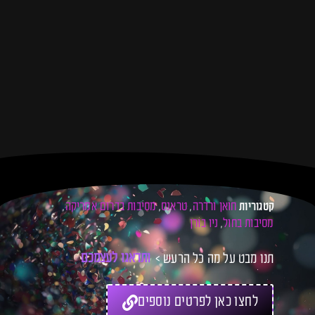
חואן ורדרה
טראנס
מסיבות בדרום אמריקה
קטגוריות
,
,
,
מסיבות בחול
ניו בורן
,
תנו מבט על מה כל הרעש >
ו
ת
ד
א
ג
ו
ל
ע
צ
מ
כ
ם
ל
כ
ר
לחצו כאן לפרטים נוספים