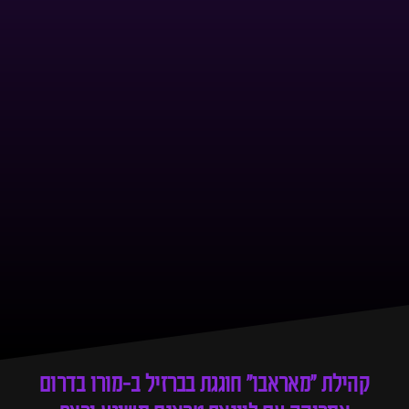
קהילת ״מאראבו״ חוגגת בברזיל ב-מורו בדרום