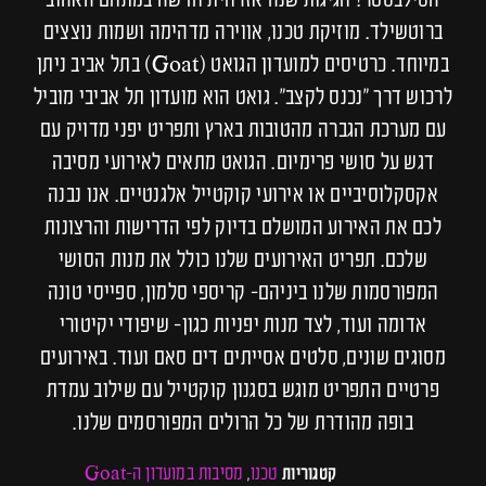
הסילבסטר! חגיגות שנה אזרחית חדשה במתחם האהוב
ברוטשילד. מוזיקת טכנו, אווירה מדהימה ושמות נוצצים
במיוחד. כרטיסים למועדון הגואט (Goat) בתל אביב ניתן
לרכוש דרך ״נכנס לקצב״. גואט הוא מועדון תל אביבי מוביל
עם מערכת הגברה מהטובות בארץ ותפריט יפני מדויק עם
דגש על סושי פרימיום. הגואט מתאים לאירועי מסיבה
אקסקלוסיביים או אירועי קוקטייל אלגנטיים. אנו נבנה
לכם את האירוע המושלם בדיוק לפי הדרישות והרצונות
שלכם. תפריט האירועים שלנו כולל את מנות הסושי
המפורסמות שלנו ביניהם- קריספי סלמון, ספייסי טונה
אדומה ועוד, לצד מנות יפניות כגון- שיפודי יקיטורי
מסוגים שונים, סלטים אסייתים דים סאם ועוד. באירועים
פרטיים התפריט מוגש בסגנון קוקטייל עם שילוב עמדת
בופה מהודרת של כל הרולים המפורסמים שלנו.
טכנו
מסיבות במועדון ה-Goat
קטגוריות
,