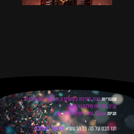
טכנו
מסיבות במועדון ה-Goat ברוטשילד תל
קטגוריות
,
אביב
מסיבות סילבסטר 2026
,
Goat
גואט
מסיבות בתל אביב
תגיות
,
,
תנו מבט על מה כל הרעש >
ו
ת
ד
א
ג
ו
ל
ע
צ
מ
כ
ם
ל
כ