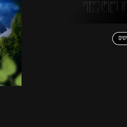
 בדאמה
סים