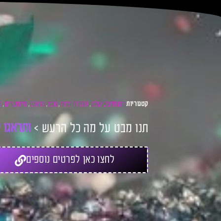
המומלצים שלנו
הפקות חמות
טכנו
טראנס
מיינסטרים
מ
קטגוריות
,
,
,
,
,
תנו מבט על מה כל הרעש >
ו
ת
ד
א
ג
ו
ל
לחצו כאן לפרטים נוספים