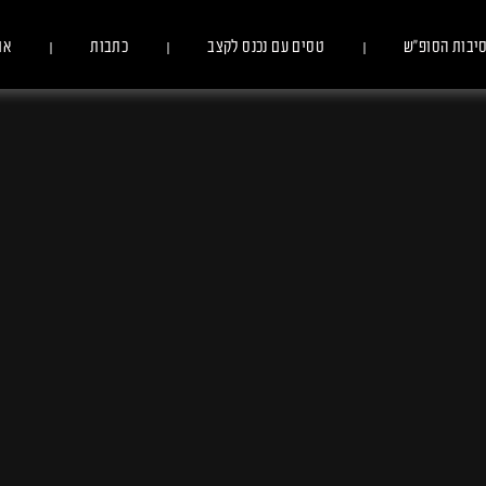
יבות הסופ״ש
טסים עם נכנס לקצב
כתבות
או