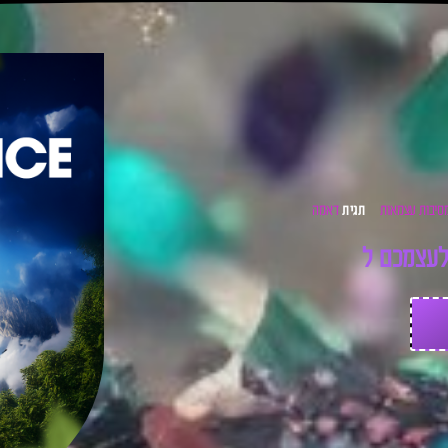
סיבות עצמאות
דאמה
תגית
ע
צ
מ
כ
ם
ל
כ
ר
ט
י
ס